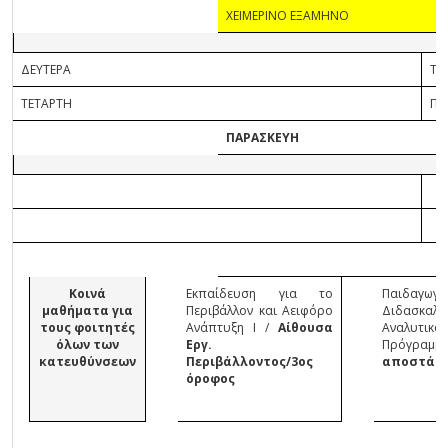
ΧΕΙΜΕΡΙΝΟ ΕΞΑΜΗΝΟ
ΔΕΥΤΕΡΑ
ΤΡ
ΤΕΤΑΡΤΗ
ΠΕ
ΠΑΡΑΣΚΕΥΗ
Κοινά
Εκπαίδευση για το
Παιδαγωγικ
μαθήματα για
Περιβάλλον και Αειφόρο
Διδασκαλ
τους φοιτητές
Ανάπτυξη Ι /
Αίθουσα
Αναλυτικό
όλων των
Εργ.
Πρόγραμμ
κατευθύνσεων
Περιβάλλοντος/3ος
αποστάσ
όροφος